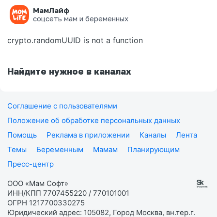
МамЛайф
Ошибка на странице
соцсеть мам и беременных
crypto.randomUUID is not a function
Найдите нужное в каналах
Соглашение с пользователями
Положение об обработке персональных данных
Помощь
Реклама в приложении
Каналы
Лента
Темы
Беременным
Мамам
Планирующим
Пресс-центр
ООО «Мам Софт»
ИНН/КПП 7707455220 / 770101001
ОГРН 1217700330275
Юридический адрес: 105082, Город Москва, вн.тер.г.