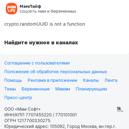
МамЛайф
Ошибка на странице
соцсеть мам и беременных
crypto.randomUUID is not a function
Найдите нужное в каналах
Соглашение с пользователями
Положение об обработке персональных данных
Помощь
Реклама в приложении
Каналы
Лента
Темы
Беременным
Мамам
Планирующим
Пресс-центр
ООО «Мам Софт»
ИНН/КПП 7707455220 / 770101001
ОГРН 1217700330275
Юридический адрес: 105082, Город Москва, вн.тер.г.