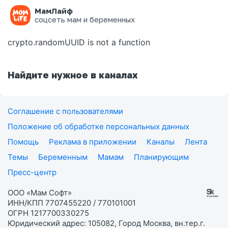
МамЛайф
Ошибка на странице
соцсеть мам и беременных
crypto.randomUUID is not a function
Найдите нужное в каналах
Соглашение с пользователями
Положение об обработке персональных данных
Помощь
Реклама в приложении
Каналы
Лента
Темы
Беременным
Мамам
Планирующим
Пресс-центр
ООО «Мам Софт»
ИНН/КПП 7707455220 / 770101001
ОГРН 1217700330275
Юридический адрес: 105082, Город Москва, вн.тер.г.