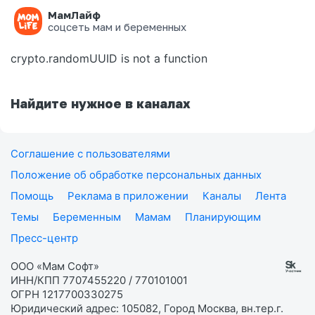
МамЛайф
Ошибка на странице
соцсеть мам и беременных
crypto.randomUUID is not a function
Найдите нужное в каналах
Соглашение с пользователями
Положение об обработке персональных данных
Помощь
Реклама в приложении
Каналы
Лента
Темы
Беременным
Мамам
Планирующим
Пресс-центр
ООО «Мам Софт»
ИНН/КПП 7707455220 / 770101001
ОГРН 1217700330275
Юридический адрес: 105082, Город Москва, вн.тер.г.