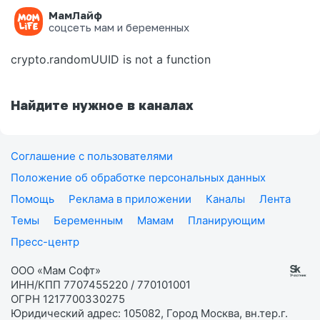
МамЛайф
Ошибка на странице
соцсеть мам и беременных
crypto.randomUUID is not a function
Найдите нужное в каналах
Соглашение с пользователями
Положение об обработке персональных данных
Помощь
Реклама в приложении
Каналы
Лента
Темы
Беременным
Мамам
Планирующим
Пресс-центр
ООО «Мам Софт»
ИНН/КПП 7707455220 / 770101001
ОГРН 1217700330275
Юридический адрес: 105082, Город Москва, вн.тер.г.