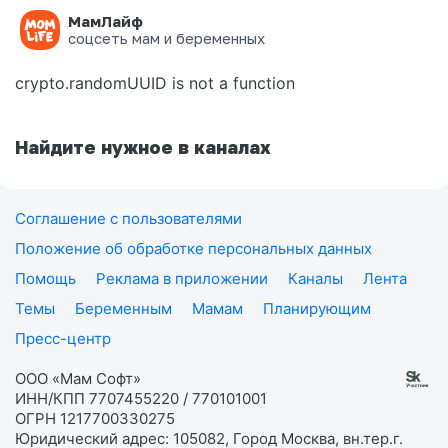
МамЛайф
Ошибка на странице
соцсеть мам и беременных
crypto.randomUUID is not a function
Найдите нужное в каналах
Соглашение с пользователями
Положение об обработке персональных данных
Помощь
Реклама в приложении
Каналы
Лента
Темы
Беременным
Мамам
Планирующим
Пресс-центр
ООО «Мам Софт»
ИНН/КПП 7707455220 / 770101001
ОГРН 1217700330275
Юридический адрес: 105082, Город Москва, вн.тер.г.