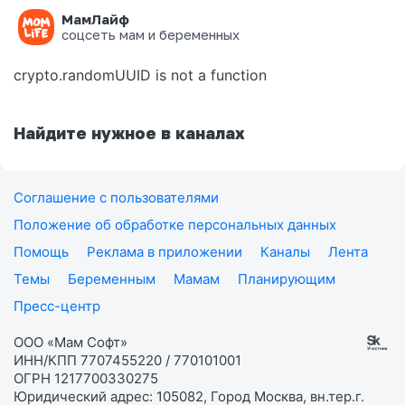
МамЛайф
Ошибка на странице
соцсеть мам и беременных
crypto.randomUUID is not a function
Найдите нужное в каналах
Соглашение с пользователями
Положение об обработке персональных данных
Помощь
Реклама в приложении
Каналы
Лента
Темы
Беременным
Мамам
Планирующим
Пресс-центр
ООО «Мам Софт»
ИНН/КПП 7707455220 / 770101001
ОГРН 1217700330275
Юридический адрес: 105082, Город Москва, вн.тер.г.