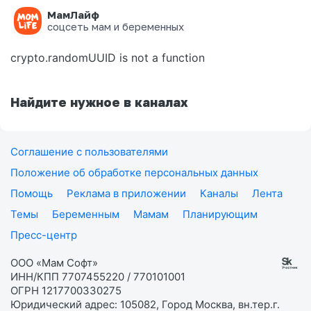
МамЛайф
Ошибка на странице
соцсеть мам и беременных
crypto.randomUUID is not a function
Найдите нужное в каналах
Соглашение с пользователями
Положение об обработке персональных данных
Помощь
Реклама в приложении
Каналы
Лента
Темы
Беременным
Мамам
Планирующим
Пресс-центр
ООО «Мам Софт»
ИНН/КПП 7707455220 / 770101001
ОГРН 1217700330275
Юридический адрес: 105082, Город Москва, вн.тер.г.