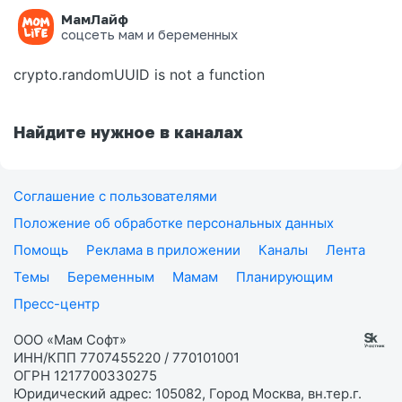
МамЛайф
Ошибка на странице
соцсеть мам и беременных
crypto.randomUUID is not a function
Найдите нужное в каналах
Соглашение с пользователями
Положение об обработке персональных данных
Помощь
Реклама в приложении
Каналы
Лента
Темы
Беременным
Мамам
Планирующим
Пресс-центр
ООО «Мам Софт»
ИНН/КПП 7707455220 / 770101001
ОГРН 1217700330275
Юридический адрес: 105082, Город Москва, вн.тер.г.