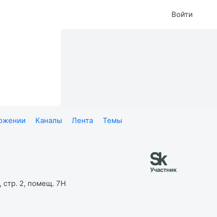
Войти
ложении
Каналы
Лента
Темы
 стр. 2, помещ. 7Н