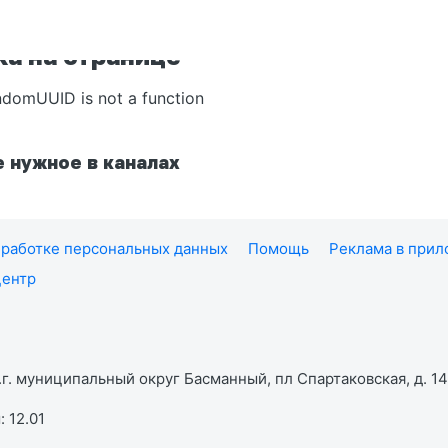
а на странице
ndomUUID is not a function
 нужное в каналах
работке персональных данных
Помощь
Реклама в при
центр
г. муниципальный округ Басманный, пл Спартаковская, д. 14,
 12.01