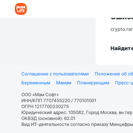
Ошибк
crypto.ra
Найдите
Соглашение с пользователями
Положение об об
Беременным
Мамам
Планирующим
Пресс-
ООО «Мам Софт»
ИНН/КПП 7707455220 / 770101001
ОГРН 1217700330275
Юридический адрес: 105082, Город Москва, вн.тер.
ОКВЭД (основной): 62.01
Вид ИТ-деятельности согласно приказу Минцифры: