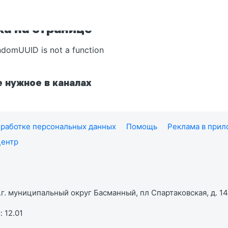
а на странице
ndomUUID is not a function
 нужное в каналах
работке персональных данных
Помощь
Реклама в при
центр
г. муниципальный округ Басманный, пл Спартаковская, д. 14,
 12.01