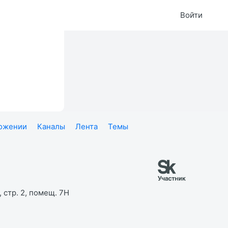
Войти
ложении
Каналы
Лента
Темы
 стр. 2, помещ. 7Н