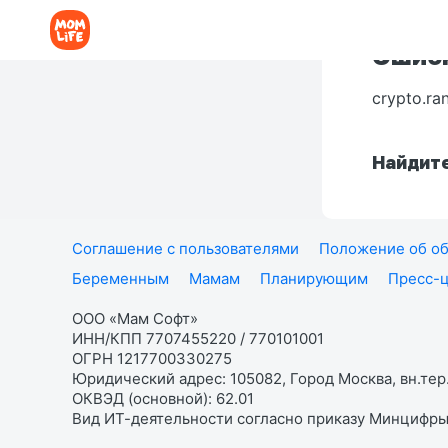
Ошибк
crypto.ra
Найдите
Соглашение с пользователями
Положение об об
Беременным
Мамам
Планирующим
Пресс-
ООО «Мам Софт»
ИНН/КПП 7707455220 / 770101001
ОГРН 1217700330275
Юридический адрес: 105082, Город Москва, вн.тер.
ОКВЭД (основной): 62.01
Вид ИТ-деятельности согласно приказу Минцифры: