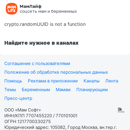
МамЛайф
Ошибка на странице
соцсеть мам и беременных
crypto.randomUUID is not a function
Найдите нужное в каналах
Соглашение с пользователями
Положение об обработке персональных данных
Помощь
Реклама в приложении
Каналы
Лента
Темы
Беременным
Мамам
Планирующим
Пресс-центр
ООО «Мам Софт»
ИНН/КПП 7707455220 / 770101001
ОГРН 1217700330275
Юридический адрес: 105082, Город Москва, вн.тер.г.