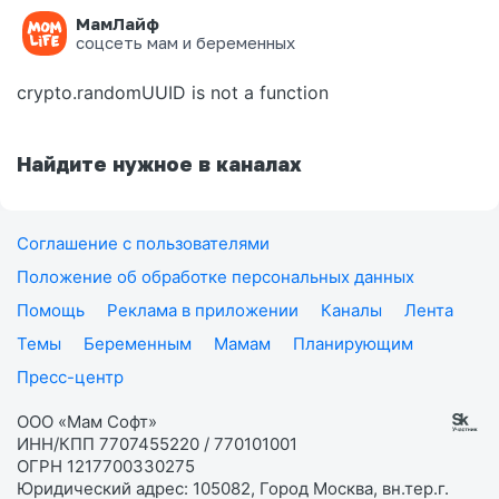
МамЛайф
Ошибка на странице
соцсеть мам и беременных
crypto.randomUUID is not a function
Найдите нужное в каналах
Соглашение с пользователями
Положение об обработке персональных данных
Помощь
Реклама в приложении
Каналы
Лента
Темы
Беременным
Мамам
Планирующим
Пресс-центр
ООО «Мам Софт»
ИНН/КПП 7707455220 / 770101001
ОГРН 1217700330275
Юридический адрес: 105082, Город Москва, вн.тер.г.