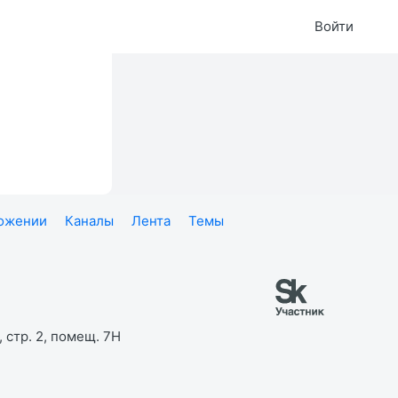
Войти
ложении
Каналы
Лента
Темы
 стр. 2, помещ. 7Н