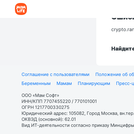
Ошибк
crypto.ra
Найдите
Соглашение с пользователями
Положение об об
Беременным
Мамам
Планирующим
Пресс-
ООО «Мам Софт»
ИНН/КПП 7707455220 / 770101001
ОГРН 1217700330275
Юридический адрес: 105082, Город Москва, вн.тер.
ОКВЭД (основной): 62.01
Вид ИТ-деятельности согласно приказу Минцифры: