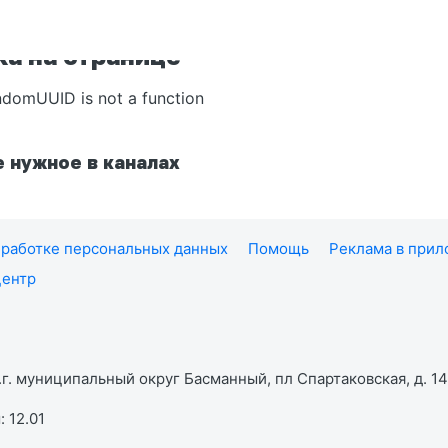
а на странице
ndomUUID is not a function
 нужное в каналах
работке персональных данных
Помощь
Реклама в при
центр
г. муниципальный округ Басманный, пл Спартаковская, д. 14,
 12.01