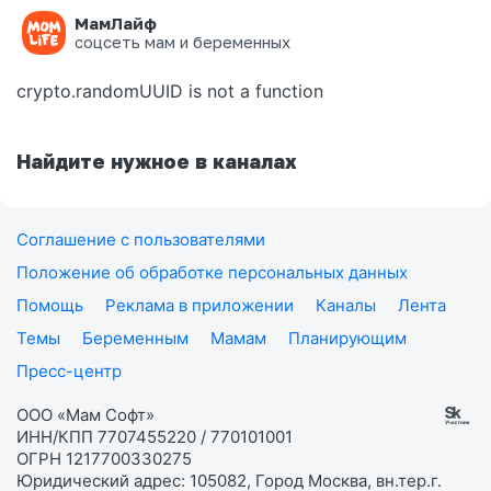
МамЛайф
Ошибка на странице
соцсеть мам и беременных
crypto.randomUUID is not a function
Найдите нужное в каналах
Соглашение с пользователями
Положение об обработке персональных данных
Помощь
Реклама в приложении
Каналы
Лента
Темы
Беременным
Мамам
Планирующим
Пресс-центр
ООО «Мам Софт»
ИНН/КПП 7707455220 / 770101001
ОГРН 1217700330275
Юридический адрес: 105082, Город Москва, вн.тер.г.