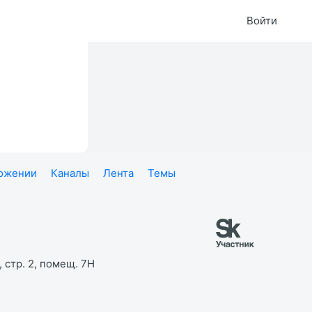
Войти
ложении
Каналы
Лента
Темы
 стр. 2, помещ. 7Н