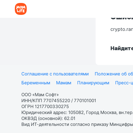
Ошибк
crypto.ra
Найдите
Соглашение с пользователями
Положение об об
Беременным
Мамам
Планирующим
Пресс-
ООО «Мам Софт»
ИНН/КПП 7707455220 / 770101001
ОГРН 1217700330275
Юридический адрес: 105082, Город Москва, вн.тер.
ОКВЭД (основной): 62.01
Вид ИТ-деятельности согласно приказу Минцифры: