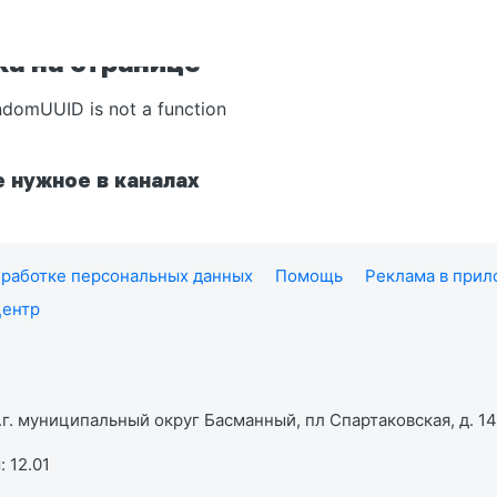
а на странице
ndomUUID is not a function
 нужное в каналах
работке персональных данных
Помощь
Реклама в при
центр
г. муниципальный округ Басманный, пл Спартаковская, д. 14,
 12.01