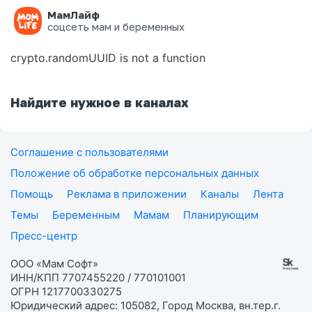
МамЛайф
Ошибка на странице
соцсеть мам и беременных
crypto.randomUUID is not a function
Найдите нужное в каналах
Соглашение с пользователями
Положение об обработке персональных данных
Помощь
Реклама в приложении
Каналы
Лента
Темы
Беременным
Мамам
Планирующим
Пресс-центр
ООО «Мам Софт»
ИНН/КПП 7707455220 / 770101001
ОГРН 1217700330275
Юридический адрес: 105082, Город Москва, вн.тер.г.