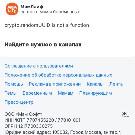
МамЛайф
Ошибка на странице
соцсеть мам и беременных
crypto.randomUUID is not a function
Найдите нужное в каналах
Соглашение с пользователями
Положение об обработке персональных данных
Помощь
Реклама в приложении
Каналы
Лента
Темы
Беременным
Мамам
Планирующим
Пресс-центр
ООО «Мам Софт»
ИНН/КПП 7707455220 / 770101001
ОГРН 1217700330275
Юридический адрес: 105082, Город Москва, вн.тер.г.