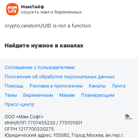
МамЛайф
Ошибка на странице
соцсеть мам и беременных
crypto.randomUUID is not a function
Найдите нужное в каналах
Соглашение с пользователями
Положение об обработке персональных данных
Помощь
Реклама в приложении
Каналы
Лента
Темы
Беременным
Мамам
Планирующим
Пресс-центр
ООО «Мам Софт»
ИНН/КПП 7707455220 / 770101001
ОГРН 1217700330275
Юридический адрес: 105082, Город Москва, вн.тер.г.