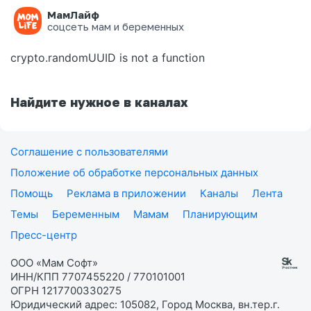
МамЛайф
Ошибка на странице
соцсеть мам и беременных
crypto.randomUUID is not a function
Найдите нужное в каналах
Соглашение с пользователями
Положение об обработке персональных данных
Помощь
Реклама в приложении
Каналы
Лента
Темы
Беременным
Мамам
Планирующим
Пресс-центр
ООО «Мам Софт»
ИНН/КПП 7707455220 / 770101001
ОГРН 1217700330275
Юридический адрес: 105082, Город Москва, вн.тер.г.