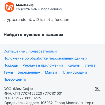
МамЛайф
Ошибка на странице
соцсеть мам и беременных
crypto.randomUUID is not a function
Найдите нужное в каналах
Соглашение с пользователями
Положение об обработке персональных данных
Помощь
Реклама в приложении
Каналы
Лента
Темы
Беременным
Мамам
Планирующим
Пресс-центр
ООО «Мам Софт»
ИНН/КПП 7707455220 / 770101001
ОГРН 1217700330275
Юридический адрес: 105082, Город Москва, вн.тер.г.