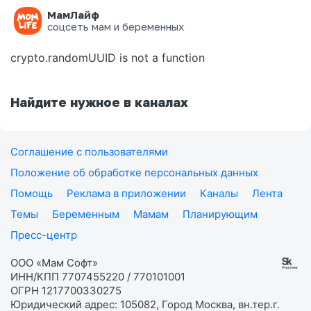
МамЛайф
Ошибка на странице
соцсеть мам и беременных
crypto.randomUUID is not a function
Найдите нужное в каналах
Соглашение с пользователями
Положение об обработке персональных данных
Помощь
Реклама в приложении
Каналы
Лента
Темы
Беременным
Мамам
Планирующим
Пресс-центр
ООО «Мам Софт»
ИНН/КПП 7707455220 / 770101001
ОГРН 1217700330275
Юридический адрес: 105082, Город Москва, вн.тер.г.