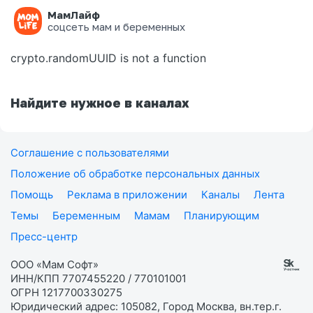
МамЛайф
Ошибка на странице
соцсеть мам и беременных
crypto.randomUUID is not a function
Найдите нужное в каналах
Соглашение с пользователями
Положение об обработке персональных данных
Помощь
Реклама в приложении
Каналы
Лента
Темы
Беременным
Мамам
Планирующим
Пресс-центр
ООО «Мам Софт»
ИНН/КПП 7707455220 / 770101001
ОГРН 1217700330275
Юридический адрес: 105082, Город Москва, вн.тер.г.