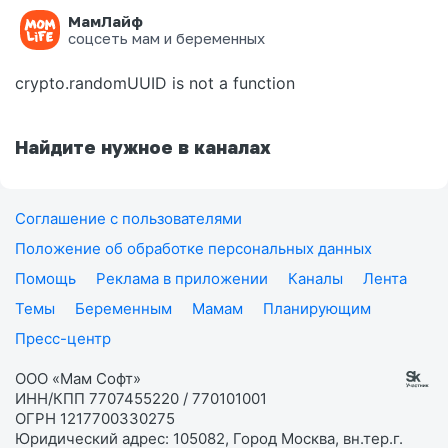
МамЛайф
Ошибка на странице
соцсеть мам и беременных
crypto.randomUUID is not a function
Найдите нужное в каналах
Соглашение с пользователями
Положение об обработке персональных данных
Помощь
Реклама в приложении
Каналы
Лента
Темы
Беременным
Мамам
Планирующим
Пресс-центр
ООО «Мам Софт»
ИНН/КПП 7707455220 / 770101001
ОГРН 1217700330275
Юридический адрес: 105082, Город Москва, вн.тер.г.