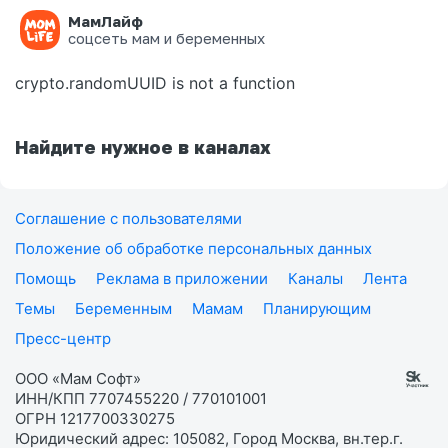
МамЛайф
Ошибка на странице
соцсеть мам и беременных
crypto.randomUUID is not a function
Найдите нужное в каналах
Соглашение с пользователями
Положение об обработке персональных данных
Помощь
Реклама в приложении
Каналы
Лента
Темы
Беременным
Мамам
Планирующим
Пресс-центр
ООО «Мам Софт»
ИНН/КПП 7707455220 / 770101001
ОГРН 1217700330275
Юридический адрес: 105082, Город Москва, вн.тер.г.