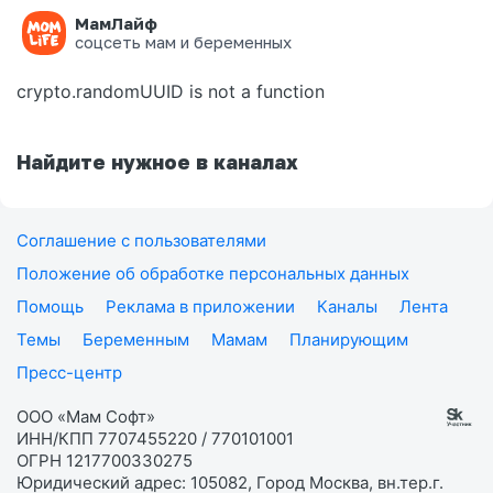
МамЛайф
Ошибка на странице
соцсеть мам и беременных
crypto.randomUUID is not a function
Найдите нужное в каналах
Соглашение с пользователями
Положение об обработке персональных данных
Помощь
Реклама в приложении
Каналы
Лента
Темы
Беременным
Мамам
Планирующим
Пресс-центр
ООО «Мам Софт»
ИНН/КПП 7707455220 / 770101001
ОГРН 1217700330275
Юридический адрес: 105082, Город Москва, вн.тер.г.