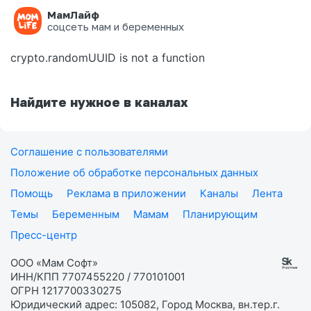
МамЛайф
Ошибка на странице
соцсеть мам и беременных
crypto.randomUUID is not a function
Найдите нужное в каналах
Соглашение с пользователями
Положение об обработке персональных данных
Помощь
Реклама в приложении
Каналы
Лента
Темы
Беременным
Мамам
Планирующим
Пресс-центр
ООО «Мам Софт»
ИНН/КПП 7707455220 / 770101001
ОГРН 1217700330275
Юридический адрес: 105082, Город Москва, вн.тер.г.