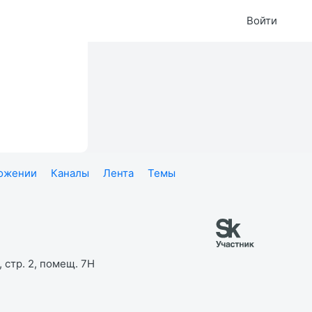
Войти
ложении
Каналы
Лента
Темы
 стр. 2, помещ. 7Н