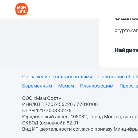
Ошибк
crypto.ra
Найдите
Соглашение с пользователями
Положение об об
Беременным
Мамам
Планирующим
Пресс-
ООО «Мам Софт»
ИНН/КПП 7707455220 / 770101001
ОГРН 1217700330275
Юридический адрес: 105082, Город Москва, вн.тер.
ОКВЭД (основной): 62.01
Вид ИТ-деятельности согласно приказу Минцифры: