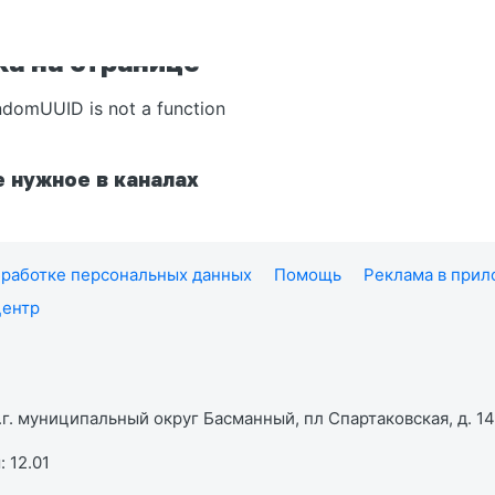
а на странице
ndomUUID is not a function
 нужное в каналах
работке персональных данных
Помощь
Реклама в при
центр
г. муниципальный округ Басманный, пл Спартаковская, д. 14,
 12.01