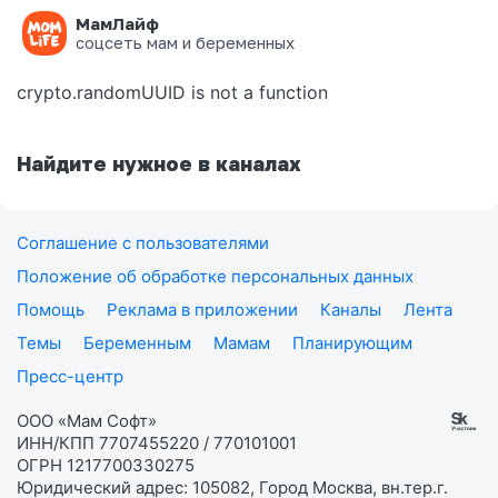
МамЛайф
Ошибка на странице
соцсеть мам и беременных
crypto.randomUUID is not a function
Найдите нужное в каналах
Соглашение с пользователями
Положение об обработке персональных данных
Помощь
Реклама в приложении
Каналы
Лента
Темы
Беременным
Мамам
Планирующим
Пресс-центр
ООО «Мам Софт»
ИНН/КПП 7707455220 / 770101001
ОГРН 1217700330275
Юридический адрес: 105082, Город Москва, вн.тер.г.