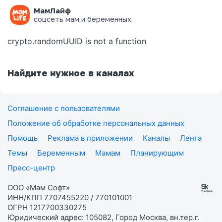
МамЛайф
Ошибка на странице
соцсеть мам и беременных
crypto.randomUUID is not a function
Найдите нужное в каналах
Соглашение с пользователями
Положение об обработке персональных данных
Помощь
Реклама в приложении
Каналы
Лента
Темы
Беременным
Мамам
Планирующим
Пресс-центр
ООО «Мам Софт»
ИНН/КПП 7707455220 / 770101001
ОГРН 1217700330275
Юридический адрес: 105082, Город Москва, вн.тер.г.