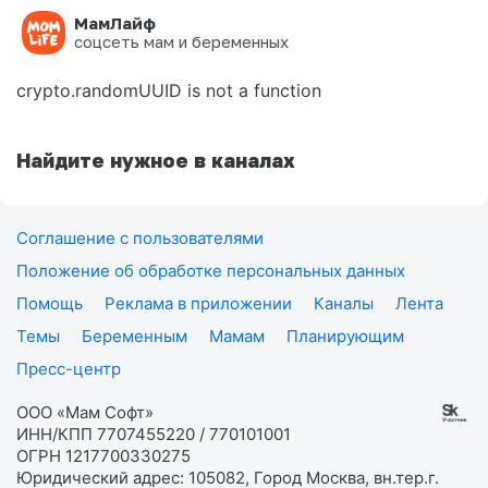
МамЛайф
Ошибка на странице
соцсеть мам и беременных
crypto.randomUUID is not a function
Найдите нужное в каналах
Соглашение с пользователями
Положение об обработке персональных данных
Помощь
Реклама в приложении
Каналы
Лента
Темы
Беременным
Мамам
Планирующим
Пресс-центр
ООО «Мам Софт»
ИНН/КПП 7707455220 / 770101001
ОГРН 1217700330275
Юридический адрес: 105082, Город Москва, вн.тер.г.