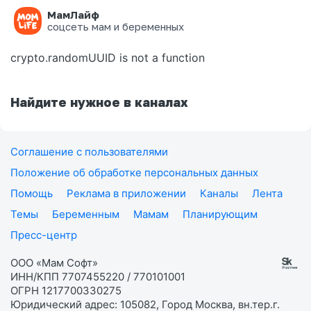
МамЛайф
Ошибка на странице
соцсеть мам и беременных
crypto.randomUUID is not a function
Найдите нужное в каналах
Соглашение с пользователями
Положение об обработке персональных данных
Помощь
Реклама в приложении
Каналы
Лента
Темы
Беременным
Мамам
Планирующим
Пресс-центр
ООО «Мам Софт»
ИНН/КПП 7707455220 / 770101001
ОГРН 1217700330275
Юридический адрес: 105082, Город Москва, вн.тер.г.