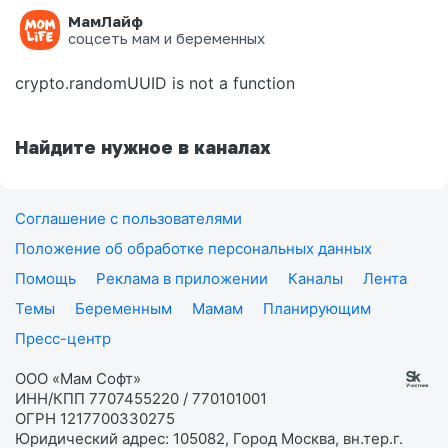
МамЛайф
Ошибка на странице
соцсеть мам и беременных
crypto.randomUUID is not a function
Найдите нужное в каналах
Соглашение с пользователями
Положение об обработке персональных данных
Помощь
Реклама в приложении
Каналы
Лента
Темы
Беременным
Мамам
Планирующим
Пресс-центр
ООО «Мам Софт»
ИНН/КПП 7707455220 / 770101001
ОГРН 1217700330275
Юридический адрес: 105082, Город Москва, вн.тер.г.