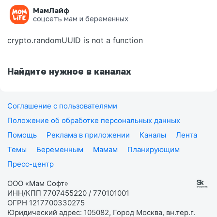
МамЛайф
Ошибка на странице
соцсеть мам и беременных
crypto.randomUUID is not a function
Найдите нужное в каналах
Соглашение с пользователями
Положение об обработке персональных данных
Помощь
Реклама в приложении
Каналы
Лента
Темы
Беременным
Мамам
Планирующим
Пресс-центр
ООО «Мам Софт»
ИНН/КПП 7707455220 / 770101001
ОГРН 1217700330275
Юридический адрес: 105082, Город Москва, вн.тер.г.