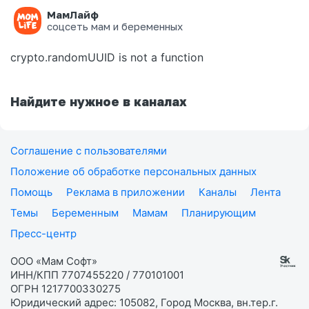
МамЛайф
Ошибка на странице
соцсеть мам и беременных
crypto.randomUUID is not a function
Найдите нужное в каналах
Соглашение с пользователями
Положение об обработке персональных данных
Помощь
Реклама в приложении
Каналы
Лента
Темы
Беременным
Мамам
Планирующим
Пресс-центр
ООО «Мам Софт»
ИНН/КПП 7707455220 / 770101001
ОГРН 1217700330275
Юридический адрес: 105082, Город Москва, вн.тер.г.