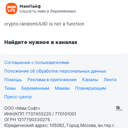
МамЛайф
Ошибка на странице
соцсеть мам и беременных
crypto.randomUUID is not a function
Найдите нужное в каналах
Соглашение с пользователями
Положение об обработке персональных данных
Помощь
Реклама в приложении
Каналы
Лента
Темы
Беременным
Мамам
Планирующим
Пресс-центр
ООО «Мам Софт»
ИНН/КПП 7707455220 / 770101001
ОГРН 1217700330275
Юридический адрес: 105082, Город Москва, вн.тер.г.