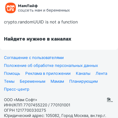
МамЛайф
Ошибка на странице
соцсеть мам и беременных
crypto.randomUUID is not a function
Найдите нужное в каналах
Соглашение с пользователями
Положение об обработке персональных данных
Помощь
Реклама в приложении
Каналы
Лента
Темы
Беременным
Мамам
Планирующим
Пресс-центр
ООО «Мам Софт»
ИНН/КПП 7707455220 / 770101001
ОГРН 1217700330275
Юридический адрес: 105082, Город Москва, вн.тер.г.