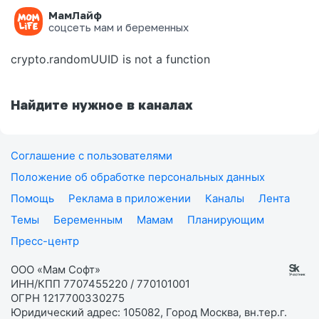
МамЛайф
Ошибка на странице
соцсеть мам и беременных
crypto.randomUUID is not a function
Найдите нужное в каналах
Соглашение с пользователями
Положение об обработке персональных данных
Помощь
Реклама в приложении
Каналы
Лента
Темы
Беременным
Мамам
Планирующим
Пресс-центр
ООО «Мам Софт»
ИНН/КПП 7707455220 / 770101001
ОГРН 1217700330275
Юридический адрес: 105082, Город Москва, вн.тер.г.