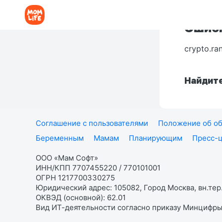
Ошибк
crypto.ra
Найдите
Соглашение с пользователями
Положение об об
Беременным
Мамам
Планирующим
Пресс-
ООО «Мам Софт»
ИНН/КПП 7707455220 / 770101001
ОГРН 1217700330275
Юридический адрес: 105082, Город Москва, вн.тер.
ОКВЭД (основной): 62.01
Вид ИТ-деятельности согласно приказу Минцифры: