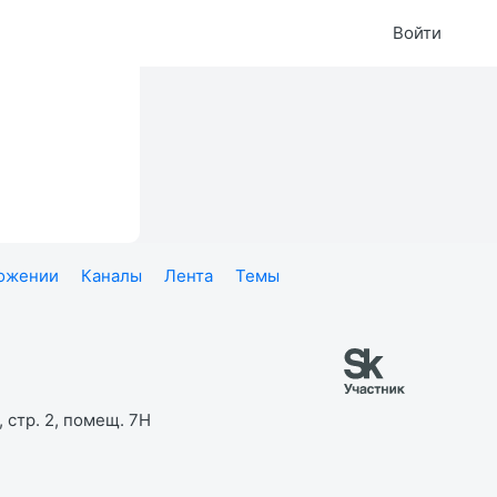
Войти
ложении
Каналы
Лента
Темы
 стр. 2, помещ. 7Н