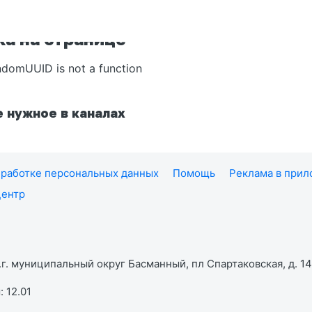
а на странице
ndomUUID is not a function
 нужное в каналах
работке персональных данных
Помощь
Реклама в при
центр
г. муниципальный округ Басманный, пл Спартаковская, д. 14,
 12.01