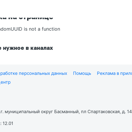
а на странице
ndomUUID is not a function
 нужное в каналах
работке персональных данных
Помощь
Реклама в при
центр
г. муниципальный округ Басманный, пл Спартаковская, д. 14,
 12.01