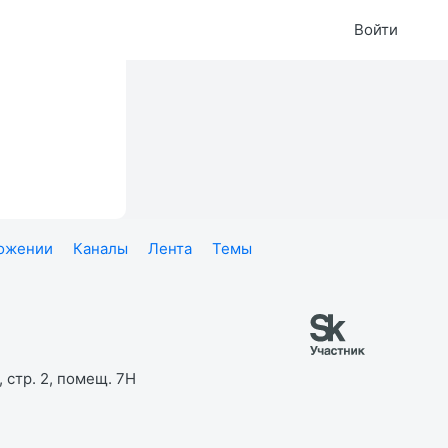
Войти
ложении
Каналы
Лента
Темы
 стр. 2, помещ. 7Н