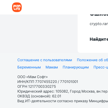
Ошибк
crypto.ra
Найдите
Соглашение с пользователями
Положение об об
Беременным
Мамам
Планирующим
Пресс-
ООО «Мам Софт»
ИНН/КПП 7707455220 / 770101001
ОГРН 1217700330275
Юридический адрес: 105082, Город Москва, вн.тер.
ОКВЭД (основной): 62.01
Вид ИТ-деятельности согласно приказу Минцифры: