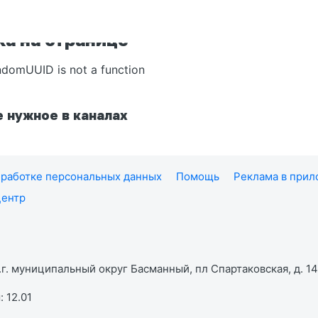
а на странице
ndomUUID is not a function
 нужное в каналах
работке персональных данных
Помощь
Реклама в при
центр
г. муниципальный округ Басманный, пл Спартаковская, д. 14,
 12.01