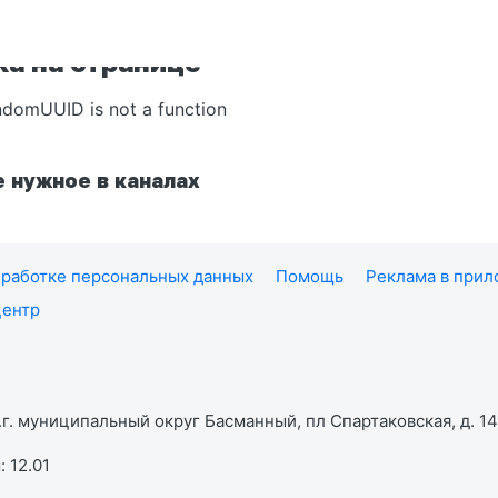
а на странице
ndomUUID is not a function
 нужное в каналах
работке персональных данных
Помощь
Реклама в при
центр
г. муниципальный округ Басманный, пл Спартаковская, д. 14,
 12.01