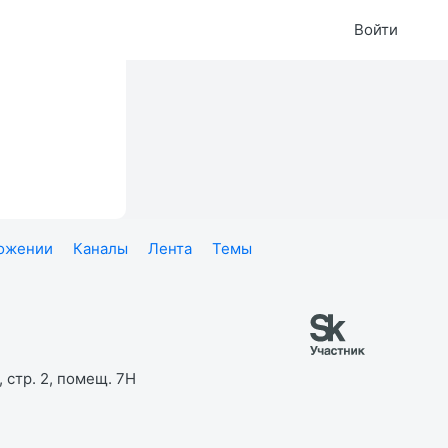
Войти
ложении
Каналы
Лента
Темы
 стр. 2, помещ. 7Н