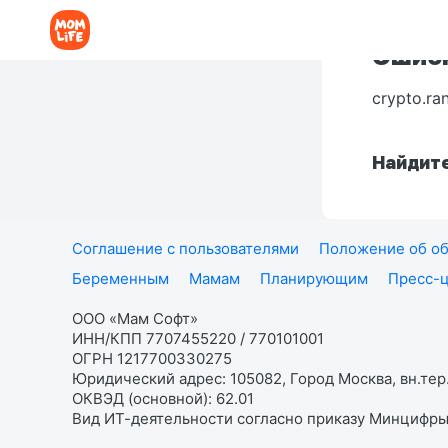
Ошибк
crypto.ra
Найдите
Соглашение с пользователями
Положение об об
Беременным
Мамам
Планирующим
Пресс-
ООО «Мам Софт»
ИНН/КПП 7707455220 / 770101001
ОГРН 1217700330275
Юридический адрес: 105082, Город Москва, вн.тер.
ОКВЭД (основной): 62.01
Вид ИТ-деятельности согласно приказу Минцифры: