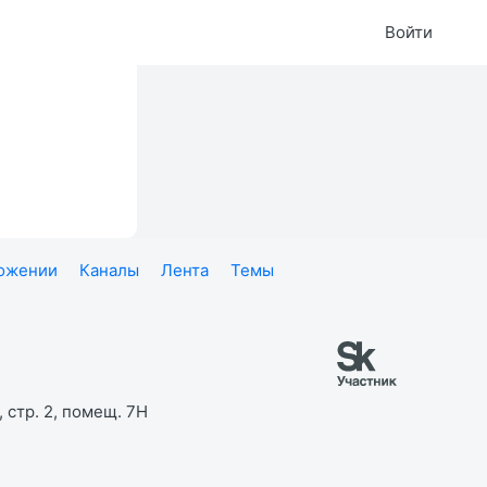
Войти
ложении
Каналы
Лента
Темы
 стр. 2, помещ. 7Н