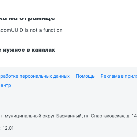
а на странице
ndomUUID is not a function
 нужное в каналах
работке персональных данных
Помощь
Реклама в при
центр
г. муниципальный округ Басманный, пл Спартаковская, д. 14,
 12.01