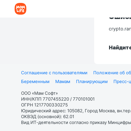
Ошибк
crypto.ra
Найдите
Соглашение с пользователями
Положение об об
Беременным
Мамам
Планирующим
Пресс-
ООО «Мам Софт»
ИНН/КПП 7707455220 / 770101001
ОГРН 1217700330275
Юридический адрес: 105082, Город Москва, вн.тер.
ОКВЭД (основной): 62.01
Вид ИТ-деятельности согласно приказу Минцифры: