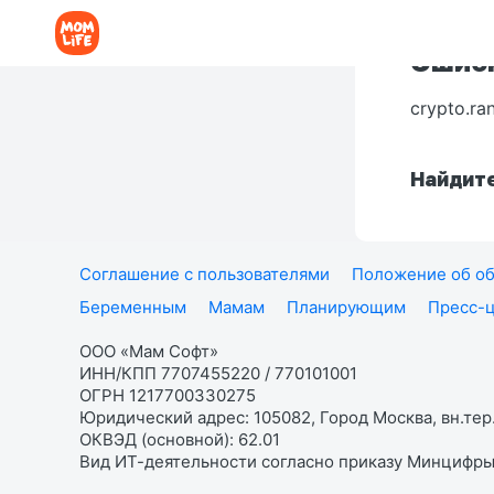
Ошибк
crypto.ra
Найдите
Соглашение с пользователями
Положение об об
Беременным
Мамам
Планирующим
Пресс-
ООО «Мам Софт»
ИНН/КПП 7707455220 / 770101001
ОГРН 1217700330275
Юридический адрес: 105082, Город Москва, вн.тер.
ОКВЭД (основной): 62.01
Вид ИТ-деятельности согласно приказу Минцифры: