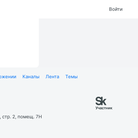
Войти
ложении
Каналы
Лента
Темы
 стр. 2, помещ. 7Н