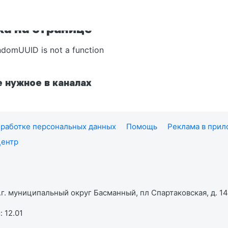
а на странице
ndomUUID is not a function
 нужное в каналах
работке персональных данных
Помощь
Реклама в при
центр
г. муниципальный округ Басманный, пл Спартаковская, д. 14,
 12.01