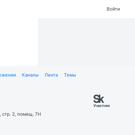
Войти
ложении
Каналы
Лента
Темы
 стр. 2, помещ. 7Н