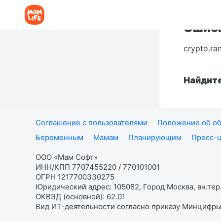
Ошибк
crypto.ra
Найдите
Соглашение с пользователями
Положение об об
Беременным
Мамам
Планирующим
Пресс-
ООО «Мам Софт»
ИНН/КПП 7707455220 / 770101001
ОГРН 1217700330275
Юридический адрес: 105082, Город Москва, вн.тер.
ОКВЭД (основной): 62.01
Вид ИТ-деятельности согласно приказу Минцифры: