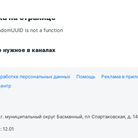
а на странице
ndomUUID is not a function
 нужное в каналах
работке персональных данных
Помощь
Реклама в при
центр
г. муниципальный округ Басманный, пл Спартаковская, д. 14,
 12.01