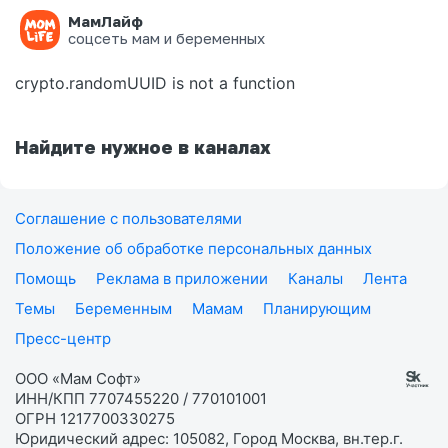
МамЛайф
Ошибка на странице
соцсеть мам и беременных
crypto.randomUUID is not a function
Найдите нужное в каналах
Соглашение с пользователями
Положение об обработке персональных данных
Помощь
Реклама в приложении
Каналы
Лента
Темы
Беременным
Мамам
Планирующим
Пресс-центр
ООО «Мам Софт»
ИНН/КПП 7707455220 / 770101001
ОГРН 1217700330275
Юридический адрес: 105082, Город Москва, вн.тер.г.