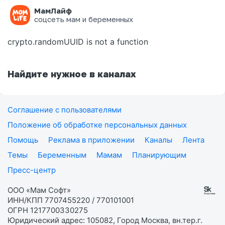
МамЛайф
Ошибка на странице
соцсеть мам и беременных
crypto.randomUUID is not a function
Найдите нужное в каналах
Соглашение с пользователями
Положение об обработке персональных данных
Помощь
Реклама в приложении
Каналы
Лента
Темы
Беременным
Мамам
Планирующим
Пресс-центр
ООО «Мам Софт»
ИНН/КПП 7707455220 / 770101001
ОГРН 1217700330275
Юридический адрес: 105082, Город Москва, вн.тер.г.