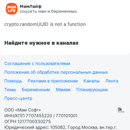
МамЛайф
Ошибка на странице
соцсеть мам и беременных
crypto.randomUUID is not a function
Найдите нужное в каналах
Соглашение с пользователями
Положение об обработке персональных данных
Помощь
Реклама в приложении
Каналы
Лента
Темы
Беременным
Мамам
Планирующим
Пресс-центр
ООО «Мам Софт»
ИНН/КПП 7707455220 / 770101001
ОГРН 1217700330275
Юридический адрес: 105082, Город Москва, вн.тер.г.