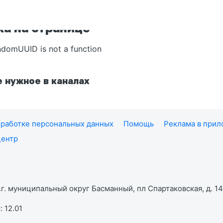
а на странице
ndomUUID is not a function
 нужное в каналах
работке персональных данных
Помощь
Реклама в при
центр
г. муниципальный округ Басманный, пл Спартаковская, д. 14,
 12.01