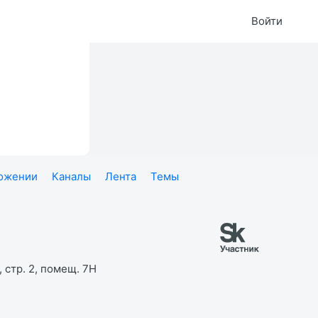
Войти
ложении
Каналы
Лента
Темы
 стр. 2, помещ. 7Н