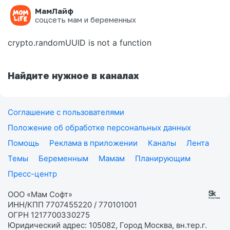
МамЛайф
Ошибка на странице
соцсеть мам и беременных
crypto.randomUUID is not a function
Найдите нужное в каналах
Соглашение с пользователями
Положение об обработке персональных данных
Помощь
Реклама в приложении
Каналы
Лента
Темы
Беременным
Мамам
Планирующим
Пресс-центр
ООО «Мам Софт»
ИНН/КПП 7707455220 / 770101001
ОГРН 1217700330275
Юридический адрес: 105082, Город Москва, вн.тер.г.